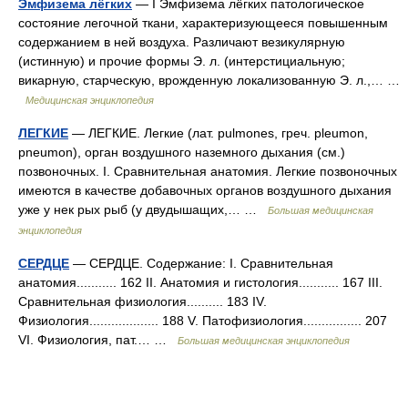
Эмфизема лёгких
— I Эмфизема лёгких патологическое
состояние легочной ткани, характеризующееся повышенным
содержанием в ней воздуха. Различают везикулярную
(истинную) и прочие формы Э. л. (интерстициальную;
викарную, старческую, врожденную локализованную Э. л.,… …
Медицинская энциклопедия
ЛЕГКИЕ
— ЛЕГКИЕ. Легкие (лат. pulmones, греч. pleumon,
pneumon), орган воздушного наземного дыхания (см.)
позвоночных. I. Сравнительная анатомия. Легкие позвоночных
имеются в качестве добавочных органов воздушного дыхания
уже у нек рых рыб (у двудышащих,… …
Большая медицинская
энциклопедия
СЕРДЦЕ
— СЕРДЦЕ. Содержание: I. Сравнительная
анатомия........... 162 II. Анатомия и гистология........... 167 III.
Сравнительная физиология.......... 183 IV.
Физиология................... 188 V. Патофизиология................ 207
VІ. Физиология, пат.… …
Большая медицинская энциклопедия