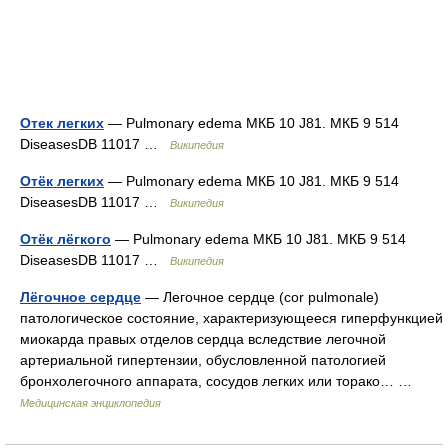
Отек легких
— Pulmonary edema МКБ 10 J81. МКБ 9 514
DiseasesDB 11017 …
Википедия
Отёк легких
— Pulmonary edema МКБ 10 J81. МКБ 9 514
DiseasesDB 11017 …
Википедия
Отёк лёгкого
— Pulmonary edema МКБ 10 J81. МКБ 9 514
DiseasesDB 11017 …
Википедия
Лёгочное сердце
— Легочное сердце (cor pulmonale)
патологическое состояние, характеризующееся гиперфункцией
миокарда правых отделов сердца вследствие легочной
артериальной гипертензии, обусловленной патологией
бронхолегочного аппарата, сосудов легких или торако… …
Медицинская энциклопедия