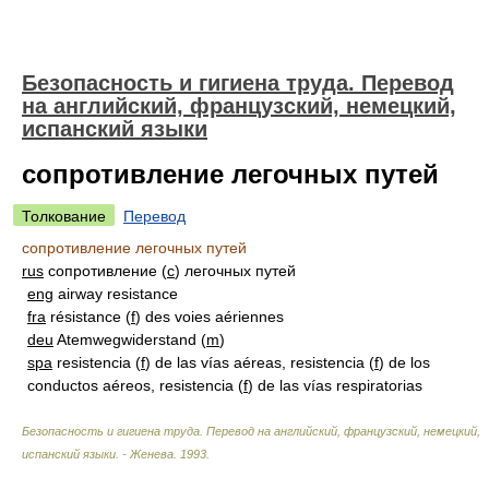
Безопасность и гигиена труда. Перевод
на английский, французский, немецкий,
испанский языки
сопротивление легочных путей
Толкование
Перевод
сопротивление легочных путей
rus
сопротивление (
с
) легочных путей
eng
airway resistance
fra
résistance (
f
) des voies aériennes
deu
Atemwegwiderstand (
m
)
spa
resistencia (
f
) de las vías aéreas, resistencia (
f
) de los
conductos aéreos, resistencia (
f
) de las vías respiratorias
Безопасность и гигиена труда. Перевод на английский, французский, немецкий,
испанский языки. - Женева
.
1993
.